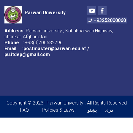
Youtube
Facebook
Parwan University
+93252000060
Address:
Parwan university , Kabul-parwan Highway,
charikar, Afghanistan
Phone :
+93(0)700682796
Email :postmaster@parwan.edu.af /
pu.itdep@gmail.com
Copyright © 2023 | Parwan University . All Rights Reserved
Footer menu
FAQ
Policies & Laws
پښتو
دری