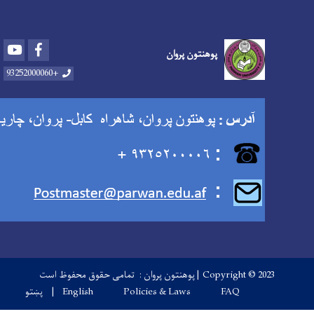
Youtube
Facebook
پوهنتون پروان
+93252000060
Copyright © 2023 | ست
Footer
پښتو
English
Policies & Laws
F