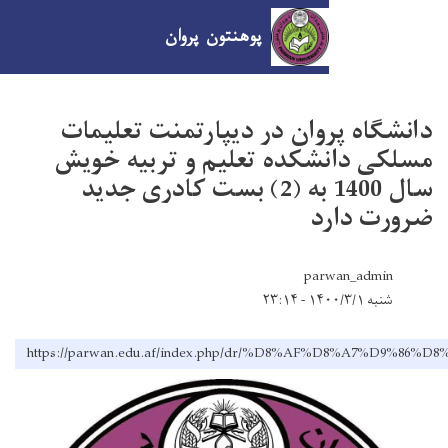
tion
پوهنتون پروان
Skip
to
وان در دیپارتمنت تعلیمات
main
شکده تعلیم و تربیه خویش
content
سال 1400 به (2) بست کادری جدید
د
par
https://parwan.edu.af/index.php/d